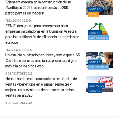
Voluntare avanza en la construcción de su
Manifiesto 2026 tras reunir a más de 200
NOTICIAS
participantes en Medellín
SOCIAL
7 DE AGOSTO DE 2026
FENIE, designada para representar a las
empresas instaladoras en la Comisión Asesora
NOTICIAS
para la certificación de eficiencia energética de
BUEN GOBIERNO
edificios
7 DE AGOSTO DE 2026
Un estudio publicado por Liferay revela que el 63
% de las empresas amplían su presencia digital
NOTICIAS
más allá de los sitios web
BUEN GOBIERNO
6 DE AGOSTO DE 2026
Henkel ha obtenido unos sólidos resultados de
ventas y beneficios en el primer semestre y
DESTACADO
mejora sus previsiones de crecimiento de las
NOTICIAS
ventas para 2026
6 DE AGOSTO DE 2026