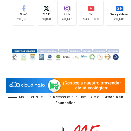
9.5K
41.4K
6.6K
1K
Google News
Me gusta
Seguir
Seguir
Suscríbete
Seguir
Alojada en servidores responsables certificados por la
Green Web
Foundation