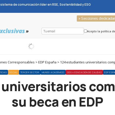
sistema de comunicación líder en RSE, Sostenibilidad y ESG
» Secciones dedicada
xclusivas
»
Acepto la política d
nes Corresponsables > EDP España > 124 estudiantes universitarios comp
TICIAS
SOCIAL
TERCER SECTOR
MUNDO ACADÉMICO
ODS 4 EDUCACIÓN DE CALIDAD
EDP ESP
 universitarios com
su beca en EDP