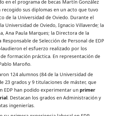
ado en el programa de becas Martín González
 recogido sus diplomas en un acto que tuvo
ico de la Universidad de Oviedo. Durante el
 la Universidad de Oviedo, Ignacio Villaverde; la
ña
, Ana Paula Marques; la Directora de la
a Responsable de Selección de Personal de
EDP
laudieron el esfuerzo realizado por los
de formación práctica. En representación de
 Pablo Maroño.
aron 124 alumnos (84 de la Universidad de
de 23 grados y 9 titulaciones de máster, que
ión EDP han podido experimentar un
primer
ial
. Destacan los grados en Administración y
tas ingenierías.
do su primera experiencia laboral en EDP