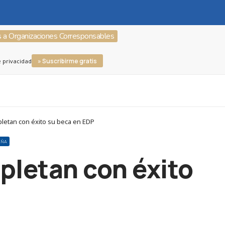
s a Organizaciones Corresponsables
» Suscribirme gratis
e privacidad
letan con éxito su beca en EDP
AÑA
pletan con éxito