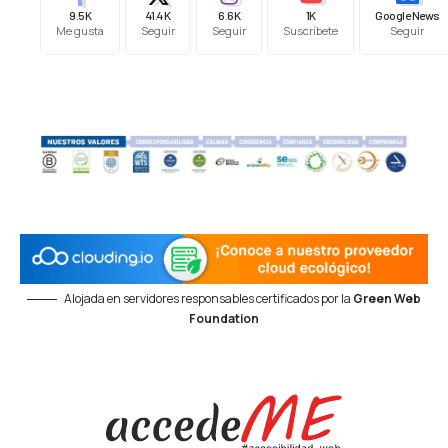
9.5K
41.4K
6.6K
1K
Google News
Me gusta
Seguir
Seguir
Suscríbete
Seguir
Alojada en servidores responsables certificados por la
Green Web
Foundation