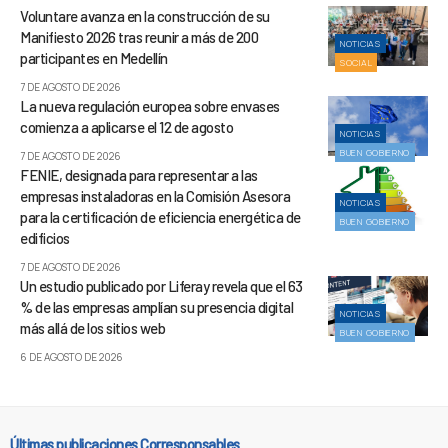
Voluntare avanza en la construcción de su
Manifiesto 2026 tras reunir a más de 200
NOTICIAS
participantes en Medellín
SOCIAL
7 DE AGOSTO DE 2026
La nueva regulación europea sobre envases
comienza a aplicarse el 12 de agosto
NOTICIAS
BUEN GOBIERNO
7 DE AGOSTO DE 2026
FENIE, designada para representar a las
empresas instaladoras en la Comisión Asesora
NOTICIAS
para la certificación de eficiencia energética de
BUEN GOBIERNO
edificios
7 DE AGOSTO DE 2026
Un estudio publicado por Liferay revela que el 63
% de las empresas amplían su presencia digital
NOTICIAS
más allá de los sitios web
BUEN GOBIERNO
6 DE AGOSTO DE 2026
Últimas publicaciones Corresponsables