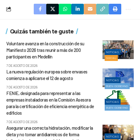
Quizás también te guste
Voluntare avanza en la construcción de su
Manifiesto 2026 tras reunir a más de 200
NOTICIAS
participantes en Medellín
SOCIAL
7 DE AGOSTO DE 2026
La nueva regulación europea sobre envases
comienza a aplicarse el 12 de agosto
NOTICIAS
BUEN GOBIERNO
7 DE AGOSTO DE 2026
FENIE, designada para representar a las
empresas instaladoras en la Comisión Asesora
NOTICIAS
para la certificación de eficiencia energética de
BUEN GOBIERNO
edificios
7 DE AGOSTO DE 2026
Asegurar una correcta hidratación, modificar la
dieta y no tomar antidiarreicos de forma
NOTICIAS