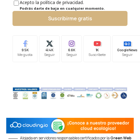
Acepto la política de privacidad.
Podrás darte de baja en cualquier momento.
Suscribirme gratis
9.5K
41.4K
6.6K
1K
Google News
Me gusta
Seguir
Seguir
Suscríbete
Seguir
Alojada en servidores responsables certificados por la
Green Web