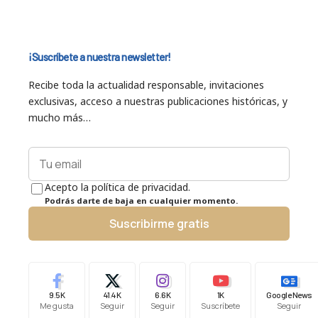
¡Suscríbete a nuestra newsletter!
Recibe toda la actualidad responsable, invitaciones
exclusivas, acceso a nuestras publicaciones históricas, y
mucho más…
Acepto la política de privacidad.
Podrás darte de baja en cualquier momento.
Suscribirme gratis
9.5K
41.4K
6.6K
1K
Google News
Me gusta
Seguir
Seguir
Suscríbete
Seguir