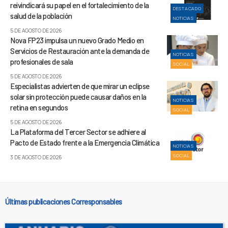
reivindicará su papel en el fortalecimiento de la
DESTACADO
salud de la población
NOTICIAS
5 DE AGOSTO DE 2026
Nova FP23 impulsa un nuevo Grado Medio en
Servicios de Restauración ante la demanda de
NOTICIAS
profesionales de sala
SOCIAL
5 DE AGOSTO DE 2026
Especialistas advierten de que mirar un eclipse
solar sin protección puede causar daños en la
NOTICIAS
retina en segundos
SOCIAL
5 DE AGOSTO DE 2026
La Plataforma del Tercer Sector se adhiere al
Pacto de Estado frente a la Emergencia Climática
NOTICIAS
SOCIAL
3 DE AGOSTO DE 2026
Últimas publicaciones Corresponsables