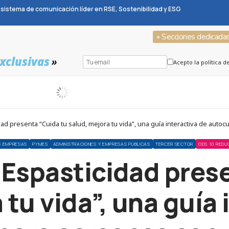
sistema de comunicación líder en RSE, Sostenibilidad y ESG
» Secciones dedicada
xclusivas
»
Acepto la política d
d presenta “Cuida tu salud, mejora tu vida”, una guía interactiva de auto
S EMPRESAS
PYMES
ADMINISTRACIONES Y EMPRESAS PÚBLICAS
TERCER SECTOR
ODS 10 REDU
Espasticidad pres
 tu vida”, una guía 