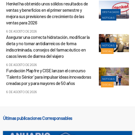
Henkel ha obtenido unos sólidos resultados de
ventas y beneficios en el primer semestre y
DESTACADO
mejora sus previsiones de crecimiento de las
NOTICIAS
ventas para 2026
6 DE AGOSTO DE 2026
Asegurar una correcta hidratación, modificar la
dieta y no tomar antidiarreicos de forma
NOTICIAS
indiscriminada, consejos del farmacéutico en
SOCIAL
casos leves de diarrea del viajero
6 DE AGOSTO DE 2026
Fundación Mapfre y CISE lanzan el concurso
‘Talento Sénior’ para impulsar ideas innovadoras
NOTICIAS
creadas por y para mayores de 50 años
SOCIAL
6 DE AGOSTO DE 2026
Últimas publicaciones Corresponsables