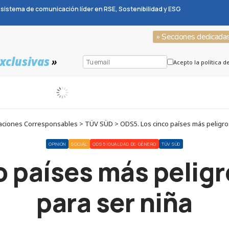
sistema de comunicación líder en RSE, Sostenibilidad y ESG
» Secciones dedicada
xclusivas
»
Acepto la política d
ciones Corresponsables > TÜV SÜD > ODS5. Los cinco países más peligro
OPINIÓN
SOCIAL
ODS 5 IGUALDAD DE GÉNERO
TÜV SÜD
o países más pelig
para ser niña