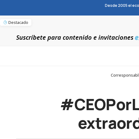
Desde 2005 el eco
Destacado
e
Suscríbete para contenido e invitaciones
Corresponsable
#CEOPorLa
extraord