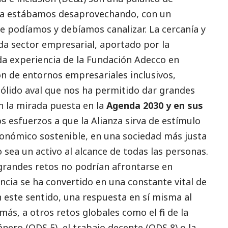
ña estábamos desaprovechando, con un
e podíamos y debíamos canalizar. La cercanía y
da sector empresarial, aportado por la
da experiencia de la Fundación Adecco en
ión de entornos empresariales inclusivos,
sólido aval que nos ha permitido dar grandes
n la mirada puesta en la
Agenda 2030 y en sus
 esfuerzos a que la Alianza sirva de estímulo
onómico sostenible, en una sociedad más justa
 sea un activo al alcance de todas las personas.
grandes retos no podrían afrontarse en
encia se ha convertido en una constante vital de
en este sentido, una respuesta en sí misma al
s, a otros retos globales como el fin de la
nero (ODS 5), el trabajo decente (ODS 8) o la