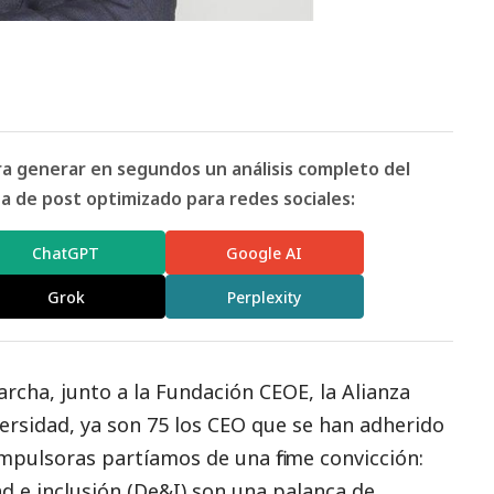
ara generar en segundos un análisis completo del
 de post optimizado para redes sociales:
ChatGPT
Google AI
Grok
Perplexity
cha, junto a la Fundación CEOE, la Alianza
ersidad
, ya son 75 los CEO que se han adherido
 impulsoras partíamos de una firme convicción:
ad e inclusión (De&I) son una palanca de