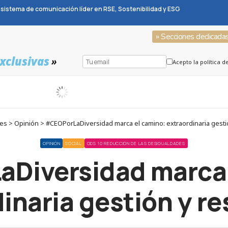
sistema de comunicación líder en RSE, Sostenibilidad y ESG
» Secciones dedicada
xclusivas
»
Acepto la política d
s > Opinión > #CEOPorLaDiversidad marca el camino: extraordinaria gesti
OPINIÓN
SOCIAL
ODS 10 REDUCCIÓN DE LAS DESIGUALDADES
Diversidad marca 
inaria gestión y r