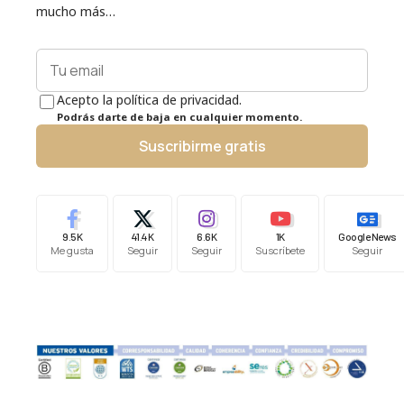
mucho más…
Acepto la política de privacidad.
Podrás darte de baja en cualquier momento.
Suscribirme gratis
9.5K
41.4K
6.6K
1K
Google News
Me gusta
Seguir
Seguir
Suscríbete
Seguir