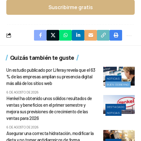
Suscribirme gratis
Quizás también te guste
Un estudio publicado por Liferay revela que el 63
% de las empresas amplían su presencia digital
NOTICIAS
más allá de los sitios web
BUEN GOBIERNO
6 DE AGOSTO DE 2026
Henkel ha obtenido unos sólidos resultados de
ventas y beneficios en el primer semestre y
DESTACADO
mejora sus previsiones de crecimiento de las
NOTICIAS
ventas para 2026
6 DE AGOSTO DE 2026
Asegurar una correcta hidratación, modificar la
dieta y no tomar antidiarreicos de forma