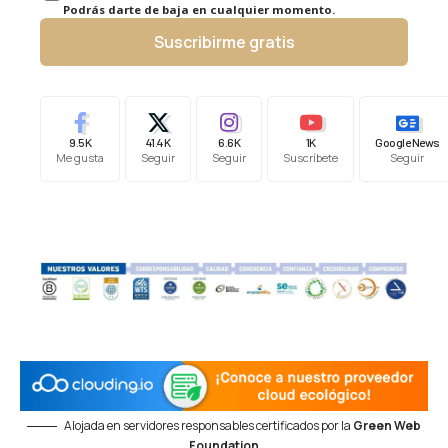
Podrás darte de baja en cualquier momento.
Suscribirme gratis
9.5K
41.4K
6.6K
1K
Google News
Me gusta
Seguir
Seguir
Suscríbete
Seguir
Alojada en servidores responsables certificados por la
Green Web
Foundation