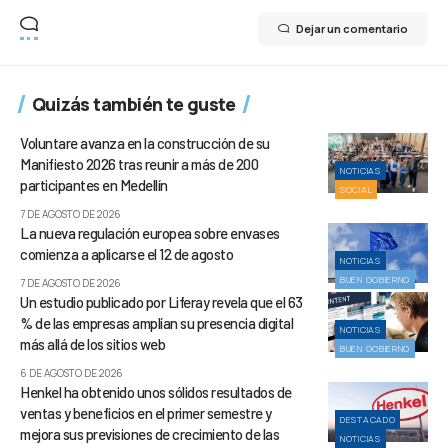
Dejar un comentario
Quizás también te guste
Voluntare avanza en la construcción de su
Manifiesto 2026 tras reunir a más de 200
NOTICIAS
participantes en Medellín
SOCIAL
7 DE AGOSTO DE 2026
La nueva regulación europea sobre envases
comienza a aplicarse el 12 de agosto
NOTICIAS
BUEN GOBIERNO
7 DE AGOSTO DE 2026
Un estudio publicado por Liferay revela que el 63
% de las empresas amplían su presencia digital
NOTICIAS
más allá de los sitios web
BUEN GOBIERNO
6 DE AGOSTO DE 2026
Henkel ha obtenido unos sólidos resultados de
ventas y beneficios en el primer semestre y
DESTACADO
mejora sus previsiones de crecimiento de las
NOTICIAS