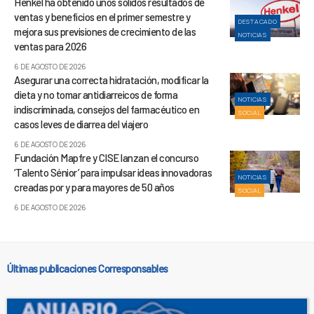
Henkel ha obtenido unos sólidos resultados de
ventas y beneficios en el primer semestre y
DESTACADO
mejora sus previsiones de crecimiento de las
NOTICIAS
ventas para 2026
6 DE AGOSTO DE 2026
Asegurar una correcta hidratación, modificar la
dieta y no tomar antidiarreicos de forma
NOTICIAS
indiscriminada, consejos del farmacéutico en
SOCIAL
casos leves de diarrea del viajero
6 DE AGOSTO DE 2026
Fundación Mapfre y CISE lanzan el concurso
‘Talento Sénior’ para impulsar ideas innovadoras
NOTICIAS
creadas por y para mayores de 50 años
SOCIAL
6 DE AGOSTO DE 2026
Últimas publicaciones Corresponsables