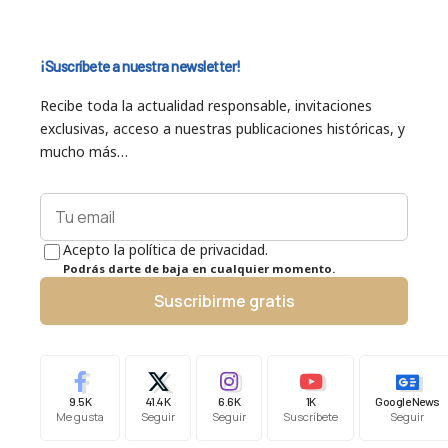
¡Suscríbete a nuestra newsletter!
Recibe toda la actualidad responsable, invitaciones
exclusivas, acceso a nuestras publicaciones históricas, y
mucho más…
Acepto la política de privacidad.
Podrás darte de baja en cualquier momento.
Suscribirme gratis
9.5K
41.4K
6.6K
1K
Google News
Me gusta
Seguir
Seguir
Suscríbete
Seguir