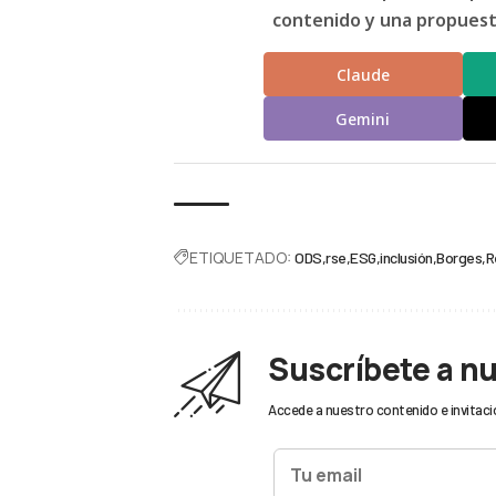
contenido y una propuesta
Claude
Gemini
ETIQUETADO:
ODS
rse
ESG
inclusión
Borges
R
Suscríbete a n
Accede a nuestro contenido e invitaci