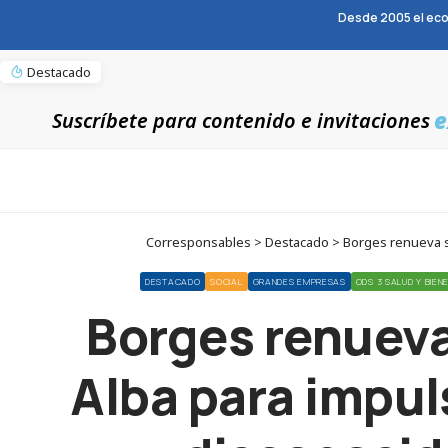
Desde 2005 el eco
Destacado
e
Suscríbete para contenido e invitaciones
Corresponsables > Destacado > Borges renueva su 
DESTACADO
SOCIAL
GRANDES EMPRESAS
ODS 3 SALUD Y BIEN
Borges renueva
Alba para impuls