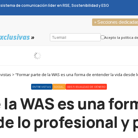
sistema de comunicación líder en RSE, Sostenibilidad y ESG
» Secciones dedicada
xclusivas
»
Acepto la política d
istas > “Formar parte de la WAS es una forma de entender la vida desde l
ENTREVISTAS
SOCIAL
ODS 5 IGUALDAD DE GÉNERO
 la WAS es una for
e lo profesional y