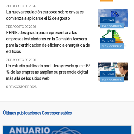
7 DE AGOSTO DE 2026
La nueva regulación europea sobre envases
comienza a aplicarse el 12 de agosto
NOTICIAS
BUEN GOBIERNO
7 DE AGOSTO DE 2026
FENIE, designada para representar a las
empresas instaladoras en la Comisión Asesora
NOTICIAS
para la certificación de eficiencia energética de
BUEN GOBIERNO
edificios
7 DE AGOSTO DE 2026
Un estudio publicado por Liferay revela que el 63
% de las empresas amplían su presencia digital
NOTICIAS
más allá de los sitios web
BUEN GOBIERNO
6 DE AGOSTO DE 2026
Últimas publicaciones Corresponsables