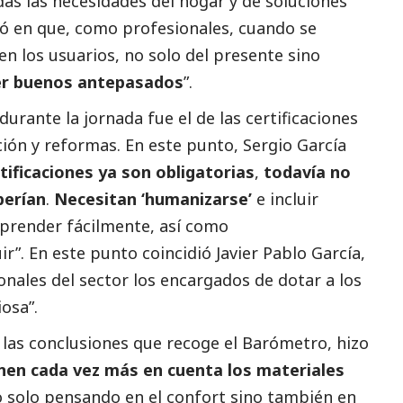
as las necesidades del hogar y dé soluciones
tió en que, como profesionales, cuando se
en los usuarios, no solo del presente sino
r buenos antepasados
”.
urante la jornada fue el de las certificaciones
ción y reformas. En este punto, Sergio García
tificaciones ya son obligatorias
,
todavía no
berían
.
Necesitan ‘humanizarse’
e incluir
prender fácilmente, así como
”. En este punto coincidió Javier Pablo García,
onales del sector los encargados de dotar a los
osa”.
 las conclusiones que recoge el Barómetro, hizo
enen cada vez más en cuenta los materiales
o solo pensando en el confort sino también en