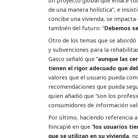
un proyecto global que enlace tod
de una manera holística”, e insis
concibe una vivienda, se impacta 
también del futuro: “
Debemos se
Otro de los temas que se abordó d
y subvenciones para la rehabilita
Gasco señaló que “
aunque las cer
tienen el rigor adecuado que de
valores que el usuario pueda com
recomendaciones que pueda seguir
quien añadió que “son los profesi
consumidores de información vali
Por último, haciendo referencia a
hincapié en que “
los usuarios ti
que se utilizan en su vivienda
, n