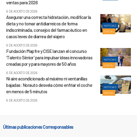
ventas para 2026
6 DE AGOSTO DE 2026
Asegurar una correcta hidratación, modificar la
dieta y no tomar antidiarreicos de forma
NOTICIAS
indiscriminada, consejos del farmacéutico en
SOCIAL
casos leves de diarrea del viajero
6 DE AGOSTO DE 2026
Fundación Mapfre y CISE lanzan el concurso
‘Talento Sénior’ para impulsar ideas innovadoras
NOTICIAS
creadas por y para mayores de 50 años
SOCIAL
6 DE AGOSTO DE 2026
Ni aire acondicionado al máximo ni ventanillas
bajadas: Norauto desvela cómo enfriar el coche
NOTICIAS
en menos de 5 minutos
SOCIAL
6 DE AGOSTO DE 2026
Últimas publicaciones Corresponsables