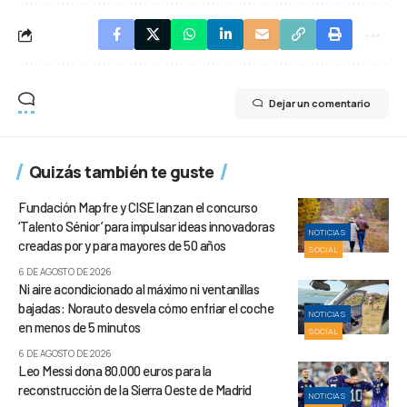
Dejar un comentario
Quizás también te guste
Fundación Mapfre y CISE lanzan el concurso
‘Talento Sénior’ para impulsar ideas innovadoras
NOTICIAS
creadas por y para mayores de 50 años
SOCIAL
6 DE AGOSTO DE 2026
Ni aire acondicionado al máximo ni ventanillas
bajadas: Norauto desvela cómo enfriar el coche
NOTICIAS
en menos de 5 minutos
SOCIAL
6 DE AGOSTO DE 2026
Leo Messi dona 80.000 euros para la
reconstrucción de la Sierra Oeste de Madrid
NOTICIAS