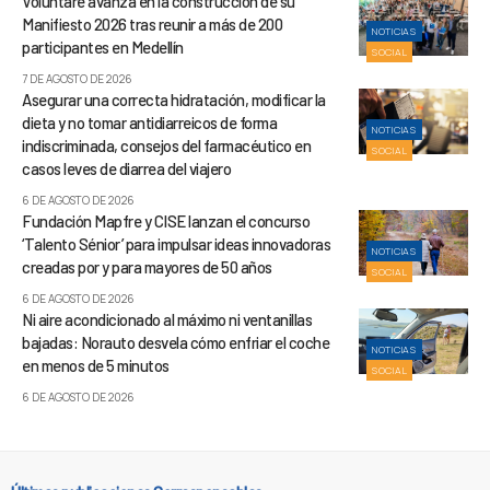
Voluntare avanza en la construcción de su
Manifiesto 2026 tras reunir a más de 200
NOTICIAS
participantes en Medellín
SOCIAL
7 DE AGOSTO DE 2026
Asegurar una correcta hidratación, modificar la
dieta y no tomar antidiarreicos de forma
NOTICIAS
indiscriminada, consejos del farmacéutico en
SOCIAL
casos leves de diarrea del viajero
6 DE AGOSTO DE 2026
Fundación Mapfre y CISE lanzan el concurso
‘Talento Sénior’ para impulsar ideas innovadoras
NOTICIAS
creadas por y para mayores de 50 años
SOCIAL
6 DE AGOSTO DE 2026
Ni aire acondicionado al máximo ni ventanillas
bajadas: Norauto desvela cómo enfriar el coche
NOTICIAS
en menos de 5 minutos
SOCIAL
6 DE AGOSTO DE 2026