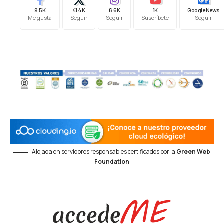
9.5K
41.4K
6.6K
1K
Google News
Me gusta
Seguir
Seguir
Suscríbete
Seguir
Alojada en servidores responsables certificados por la
Green Web
Foundation