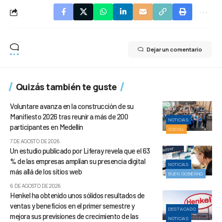
Dejar un comentario
Quizás también te guste
Voluntare avanza en la construcción de su
Manifiesto 2026 tras reunir a más de 200
NOTICIAS
participantes en Medellín
SOCIAL
7 DE AGOSTO DE 2026
Un estudio publicado por Liferay revela que el 63
% de las empresas amplían su presencia digital
NOTICIAS
más allá de los sitios web
BUEN GOBIERNO
6 DE AGOSTO DE 2026
Henkel ha obtenido unos sólidos resultados de
ventas y beneficios en el primer semestre y
DESTACADO
mejora sus previsiones de crecimiento de las
NOTICIAS