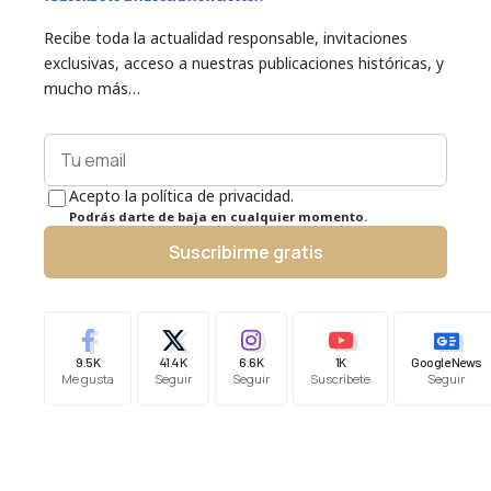
Recibe toda la actualidad responsable, invitaciones
exclusivas, acceso a nuestras publicaciones históricas, y
mucho más…
Acepto la política de privacidad.
Podrás darte de baja en cualquier momento.
Suscribirme gratis
9.5K
41.4K
6.6K
1K
Google News
Me gusta
Seguir
Seguir
Suscríbete
Seguir