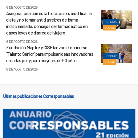
6 DE AGOSTO DE 2026
Asegurar una correcta hidratación, modificar la
dieta y no tomar antidiarreicos de forma
NOTICIAS
indiscriminada, consejos del farmacéutico en
SOCIAL
casos leves de diarrea del viajero
6 DE AGOSTO DE 2026
Fundación Mapfre y CISE lanzan el concurso
‘Talento Sénior’ para impulsar ideas innovadoras
NOTICIAS
creadas por y para mayores de 50 años
SOCIAL
6 DE AGOSTO DE 2026
Últimas publicaciones Corresponsables