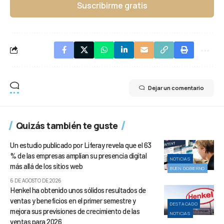
Suscribirme gratis
Dejar un comentario
Quizás también te guste
Un estudio publicado por Liferay revela que el 63
% de las empresas amplían su presencia digital
NOTICIAS
más allá de los sitios web
BUEN GOBIERNO
6 DE AGOSTO DE 2026
Henkel ha obtenido unos sólidos resultados de
ventas y beneficios en el primer semestre y
DESTACADO
mejora sus previsiones de crecimiento de las
NOTICIAS
ventas para 2026