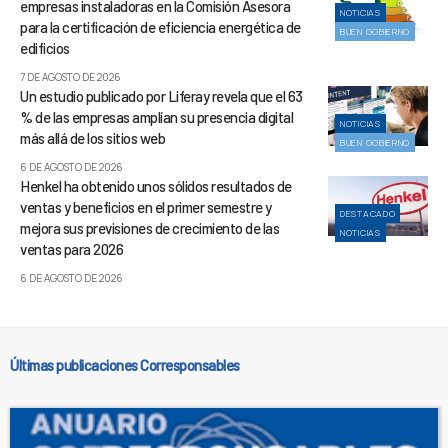
empresas instaladoras en la Comisión Asesora
NOTICIAS
para la certificación de eficiencia energética de
BUEN GOBIERNO
edificios
7 DE AGOSTO DE 2026
Un estudio publicado por Liferay revela que el 63
% de las empresas amplían su presencia digital
NOTICIAS
más allá de los sitios web
BUEN GOBIERNO
6 DE AGOSTO DE 2026
Henkel ha obtenido unos sólidos resultados de
ventas y beneficios en el primer semestre y
DESTACADO
mejora sus previsiones de crecimiento de las
NOTICIAS
ventas para 2026
6 DE AGOSTO DE 2026
Últimas publicaciones Corresponsables