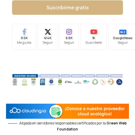
Suscribirme gratis
9.5K
41.4K
6.6K
1K
Google News
Me gusta
Seguir
Seguir
Suscríbete
Seguir
Alojada en servidores responsables certificados por la
Green Web
Foundation