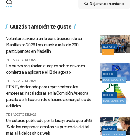
Dejar un comentario
Quizás también te guste
Voluntare avanza en la construcción de su
Manifiesto 2026 tras reunir a más de 200
NOTICIAS
participantes en Medellín
SOCIAL
7 DE AGOSTO DE 2026
La nueva regulación europea sobre envases
comienza a aplicarse el 12 de agosto
NOTICIAS
BUEN GOBIERNO
7 DE AGOSTO DE 2026
FENIE, designada para representar a las
empresas instaladoras en la Comisión Asesora
NOTICIAS
para la certificación de eficiencia energética de
BUEN GOBIERNO
edificios
7 DE AGOSTO DE 2026
Un estudio publicado por Liferay revela que el 63
% de las empresas amplían su presencia digital
NOTICIAS
más allá de los sitios web
BUEN GOBIERNO