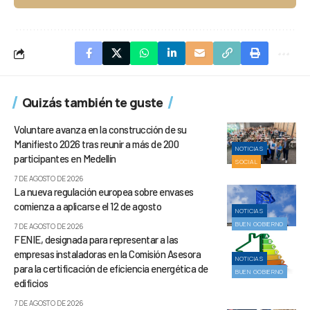
Quizás también te guste
Voluntare avanza en la construcción de su
Manifiesto 2026 tras reunir a más de 200
NOTICIAS
participantes en Medellín
SOCIAL
7 DE AGOSTO DE 2026
La nueva regulación europea sobre envases
comienza a aplicarse el 12 de agosto
NOTICIAS
BUEN GOBIERNO
7 DE AGOSTO DE 2026
FENIE, designada para representar a las
empresas instaladoras en la Comisión Asesora
NOTICIAS
para la certificación de eficiencia energética de
BUEN GOBIERNO
edificios
7 DE AGOSTO DE 2026