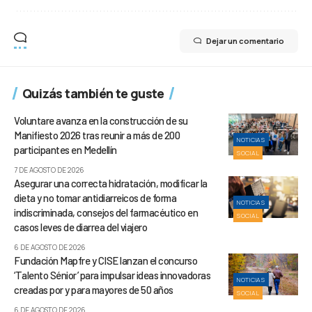
Dejar un comentario
Quizás también te guste
Voluntare avanza en la construcción de su
Manifiesto 2026 tras reunir a más de 200
NOTICIAS
participantes en Medellín
SOCIAL
7 DE AGOSTO DE 2026
Asegurar una correcta hidratación, modificar la
dieta y no tomar antidiarreicos de forma
NOTICIAS
indiscriminada, consejos del farmacéutico en
SOCIAL
casos leves de diarrea del viajero
6 DE AGOSTO DE 2026
Fundación Mapfre y CISE lanzan el concurso
‘Talento Sénior’ para impulsar ideas innovadoras
NOTICIAS
creadas por y para mayores de 50 años
SOCIAL
6 DE AGOSTO DE 2026