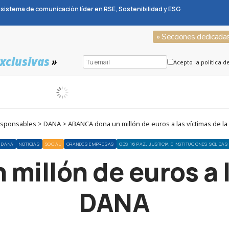
sistema de comunicación líder en RSE, Sostenibilidad y ESG
» Secciones dedicada
xclusivas
»
Acepto la política d
sponsables > DANA > ABANCA dona un millón de euros a las víctimas de l
DANA
NOTICIAS
SOCIAL
GRANDES EMPRESAS
ODS 16 PAZ, JUSTICIA E INSTITUCIONES SÓLIDAS
illón de euros a l
DANA