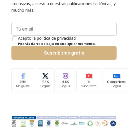
exclusivas, acceso a nuestras publicaciones históricas, y
mucho más…
Acepto la política de privacidad.
Podrás darte de baja en cualquier momento.
Suscribirme gratis
9.5K
41.4K
6.6K
1K
Google News
Me gusta
Seguir
Seguir
Suscríbete
Seguir