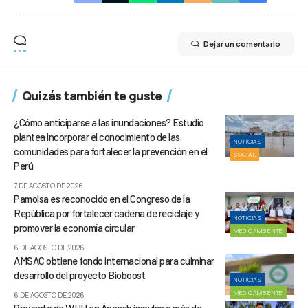
Dejar un comentario
Quizás también te guste
¿Cómo anticiparse a las inundaciones? Estudio
plantea incorporar el conocimiento de las
NOTICIAS
comunidades para fortalecer la prevención en el
SOCIAL
Perú
7 DE AGOSTO DE 2026
Pamolsa es reconocido en el Congreso de la
República por fortalecer cadena de reciclaje y
NOTICIAS
promover la economía circular
MEDIOAMBIENTE
6 DE AGOSTO DE 2026
AMSAC obtiene fondo internacional para culminar
desarrollo del proyecto Bioboost
NOTICIAS
MEDIOAMBIENTE
6 DE AGOSTO DE 2026