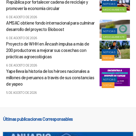
República por fortalecer cadena de reciclaje y
NOTICIAS
promover la economía circular
MEDIOAMBIENTE
6 DE AGOSTO DE 2026
AMSAC obtiene fondo internacional para culminar
desarrollo del proyecto Bioboost
NOTICIAS
MEDIOAMBIENTE
6 DE AGOSTO DE 2026
Proyecto de WHH en Áncash impulsa a más de
200 productores a mejorar sus cosechas con
NOTICIAS
prácticas agroecológicas
SOCIAL
6 DE AGOSTO DE 2026
Yape lleva la historia de los héroes nacionales a
millones de peruanos a través de sus constancias
NOTICIAS
de yapeo
SOCIAL
5 DE AGOSTO DE 2026
Últimas publicaciones Corresponsables