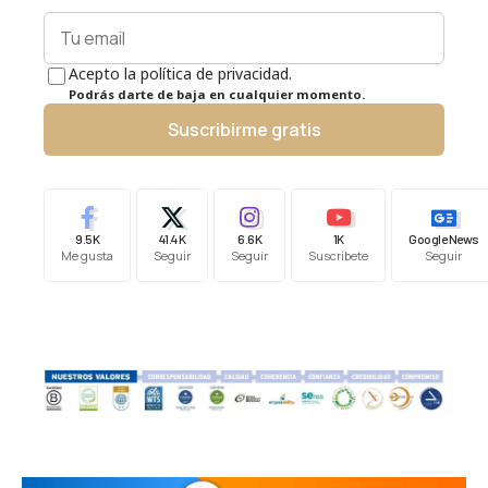
Acepto la política de privacidad.
Podrás darte de baja en cualquier momento.
Suscribirme gratis
9.5K
41.4K
6.6K
1K
Google News
Me gusta
Seguir
Seguir
Suscríbete
Seguir