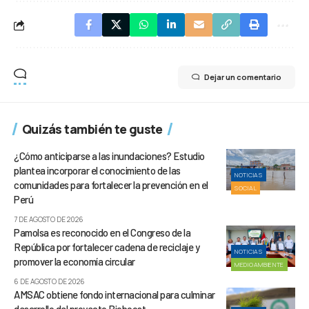
Dejar un comentario
Quizás también te guste
¿Cómo anticiparse a las inundaciones? Estudio
plantea incorporar el conocimiento de las
NOTICIAS
comunidades para fortalecer la prevención en el
SOCIAL
Perú
7 DE AGOSTO DE 2026
Pamolsa es reconocido en el Congreso de la
República por fortalecer cadena de reciclaje y
NOTICIAS
promover la economía circular
MEDIOAMBIENTE
6 DE AGOSTO DE 2026
AMSAC obtiene fondo internacional para culminar