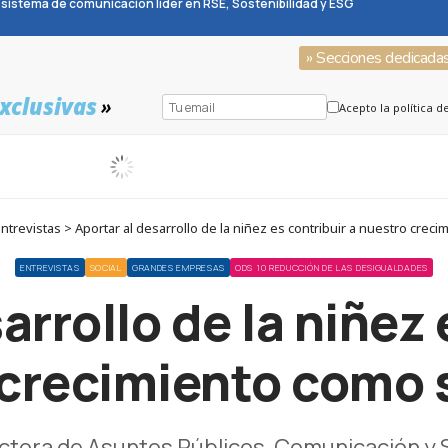
sistema de comunicación líder en RSE, Sostenibilidad y ESG
» Secciones dedicada
xclusivas
»
Acepto la política d
trevistas > Aportar al desarrollo de la niñez es contribuir a nuestro crec
ENTREVISTAS
SOCIAL
GRANDES EMPRESAS
ODS 10 REDUCCIÓN DE LAS DESIGUALDADES
arrollo de la niñez 
 crecimiento como 
ectora de Asuntos Públicos, Comunicación y 