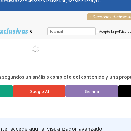
sistema de comunicación líder en RSE, Sostenibilidad y ESG
» Secciones dedicada
xclusivas
»
Acepto la política d
n segundos un análisis completo del contenido y una prop
Google AI
Gemini
nte, accede
aquí
al visualizador avanzado.