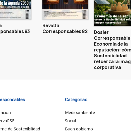
a
Revista
ponsables 83
Corresponsables 82
Dosier
Corresponsable
Economía de la
reputación: cóm
Sostenibilidad
refuerza la ima
corporativa
responsables
Categorías
ación
Medioambiente
ervaRSE
Social
rme de Sostenibilidad
Buen gobierno