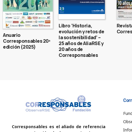
Libro ‘Historia,
Revist
evolución y retos de
Corres
Anuario
la sostenibilidad’ –
Corresponsables 20ª
25 años de AliaRSE y
edición (2025)
20 años de
Corresponsables
Cor
Fund
Obs
Corresponsables es el aliado de referencia
Info