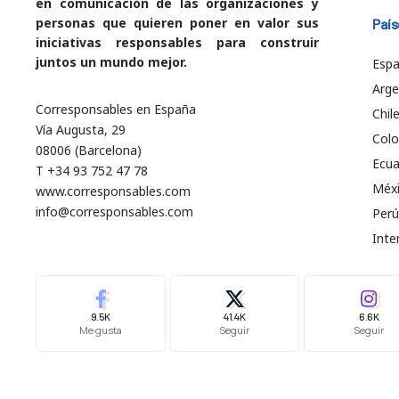
en comunicación de las organizaciones y
personas que quieren poner en valor sus
País
iniciativas responsables para construir
juntos un mundo mejor.
Esp
Arge
Corresponsables en España
Chil
Vía Augusta, 29
Col
08006 (Barcelona)
Ecu
T +34 93 752 47 78
Méx
www.corresponsables.com
info@corresponsables.com
Perú
Inte
9.5K
41.4K
6.6K
Me gusta
Seguir
Seguir