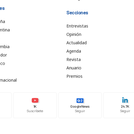
es
Secciones
aña
Entrevistas
ntina
Opinión
e
Actualidad
ombia
Agenda
ador
Revista
ico
Anuario
Premios
rnacional
1K
Google News
24.7K
Suscríbete
Seguir
Seguir