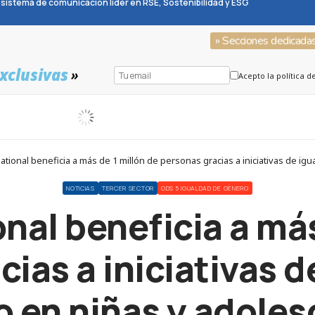
sistema de comunicación líder en RSE, Sostenibilidad y ESG
» Secciones dedicada
xclusivas
»
Acepto la política d
ational beneficia a más de 1 millón de personas gracias a iniciativas de i
NOTICIAS
TERCER SECTOR
ODS 5 IGUALDAD DE GÉNERO
onal beneficia a más
ias a iniciativas 
 en niñas y adole