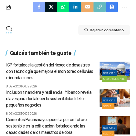
Dejar un comentario
Quizás también te guste
IGP fortalece la gestión del riesgo de desastres
con tecnología que mejora el monitoreo de lluvias
NOTICIAS
e inundaciones
MEDIOAMBIENTE
8 DE AGOSTO DE 2026
Inclusión financiera y resiliencia: Mibanco revela
claves para fortalecer la sostenibilidad de los
NOTICIAS
pequeños negocios
SOCIAL
8 DE AGOSTO DE 2026
Cementos Pacasmayo apuesta por un futuro
sostenible en la edificación fortaleciendo las
NOTICIAS
capacidades de los maestros de obra
SOCIAL