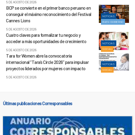
5 DE AGOSTO DE 2026
BCP se convierte en el primer banco peruano en
conseguir el máximo reconocimiento del Festival
NOTICIAS
Cannes Lions
BUEN GOBIERNO
5 DE AGOSTO DE 2026
Cuatro claves para formalizar tu negocio y
acceder a más oportunidades de crecimiento
NOTICIAS
SOCIAL
5 DE AGOSTO DE 2026
Tara for Women abre la convocatoria
internacional “Tara’s Circle 2026” para impulsar
NOTICIAS
proyectos liderados por mujeres con impacto
SOCIAL
5 DE AGOSTO DE 2026
Últimas publicaciones Corresponsables