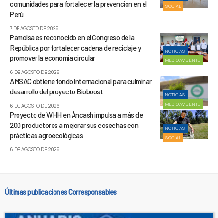
comunidades para fortalecer la prevención en el
SOCIAL
Perú
7 DE AGOSTO DE 2026
Pamolsa es reconocido en el Congreso de la
República por fortalecer cadena de reciclaje y
NOTICIAS
promover la economía circular
MEDIOAMBIENTE
6 DE AGOSTO DE 2026
AMSAC obtiene fondo internacional para culminar
desarrollo del proyecto Bioboost
NOTICIAS
MEDIOAMBIENTE
6 DE AGOSTO DE 2026
Proyecto de WHH en Áncash impulsa a más de
200 productores a mejorar sus cosechas con
NOTICIAS
prácticas agroecológicas
SOCIAL
6 DE AGOSTO DE 2026
Últimas publicaciones Corresponsables