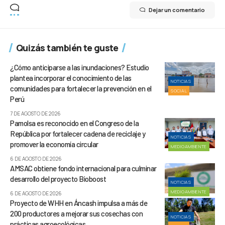
Dejar un comentario
Quizás también te guste
¿Cómo anticiparse a las inundaciones? Estudio
plantea incorporar el conocimiento de las
NOTICIAS
comunidades para fortalecer la prevención en el
SOCIAL
Perú
7 DE AGOSTO DE 2026
Pamolsa es reconocido en el Congreso de la
República por fortalecer cadena de reciclaje y
NOTICIAS
promover la economía circular
MEDIOAMBIENTE
6 DE AGOSTO DE 2026
AMSAC obtiene fondo internacional para culminar
desarrollo del proyecto Bioboost
NOTICIAS
MEDIOAMBIENTE
6 DE AGOSTO DE 2026
Proyecto de WHH en Áncash impulsa a más de
200 productores a mejorar sus cosechas con
NOTICIAS
prácticas agroecológicas