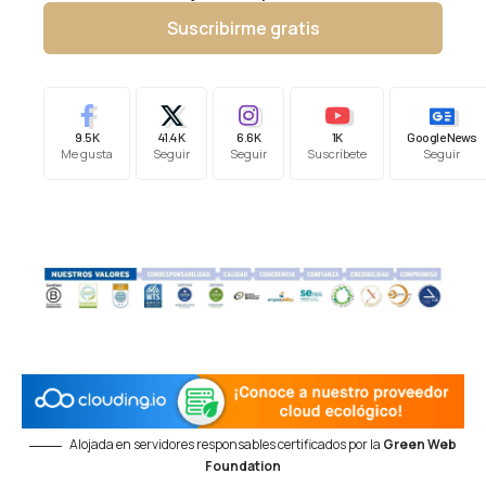
Suscribirme gratis
9.5K
41.4K
6.6K
1K
Google News
Me gusta
Seguir
Seguir
Suscríbete
Seguir
Alojada en servidores responsables certificados por la
Green Web
Foundation