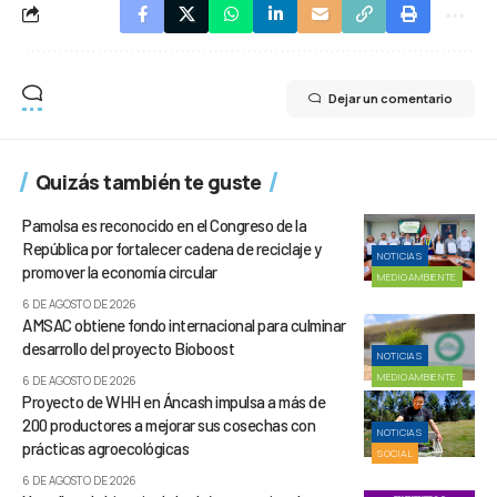
Dejar un comentario
Quizás también te guste
Pamolsa es reconocido en el Congreso de la
República por fortalecer cadena de reciclaje y
NOTICIAS
promover la economía circular
MEDIOAMBIENTE
6 DE AGOSTO DE 2026
AMSAC obtiene fondo internacional para culminar
desarrollo del proyecto Bioboost
NOTICIAS
MEDIOAMBIENTE
6 DE AGOSTO DE 2026
Proyecto de WHH en Áncash impulsa a más de
200 productores a mejorar sus cosechas con
NOTICIAS
prácticas agroecológicas
SOCIAL
6 DE AGOSTO DE 2026