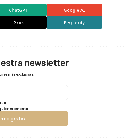
ChatGPT
Google AI
Grok
Perplexity
uestra newsletter
ones más exclusivas.
idad.
lquier momento.
irme gratis