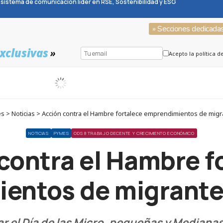
sistema de comunicación líder en RSE, Sostenibilidad y ESG
» Secciones dedicada
xclusivas
»
Acepto la política d
 > Noticias > Acción contra el Hambre fortalece emprendimientos de migr
NOTICIAS
PYMES
ODS 8 TRABAJO DECENTE Y CRECIMIENTO ECONÓMICO
contra el Hambre f
entos de migrantes
r el Día de las Micro, pequeñas y Mediana