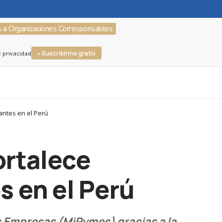
s a Organizaciones Corresponsables
» Suscribirme gratis
e privacidad
antes en el Perú
ortalece
 en el Perú
s Empresas (MiPymes) gracias a la