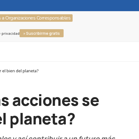
s a Organizaciones Corresponsables
» Suscribirme gratis
e privacidad
 el bien del planeta?
as acciones se
el planeta?
es y así contribuir a un futuro más