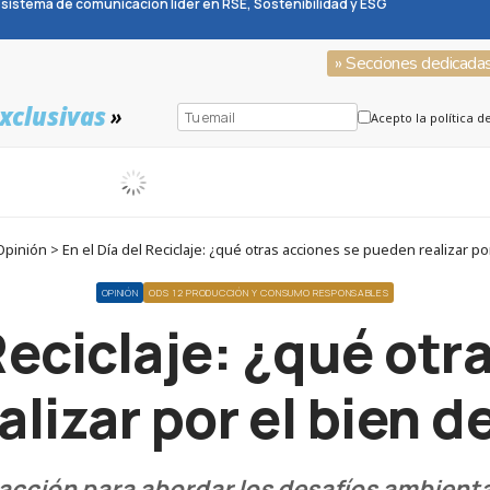
sistema de comunicación líder en RSE, Sostenibilidad y ESG
» Secciones dedicada
xclusivas
»
Acepto la política d
inión > En el Día del Reciclaje: ¿qué otras acciones se pueden realizar por
OPINIÓN
ODS 12 PRODUCCIÓN Y CONSUMO RESPONSABLES
 Reciclaje: ¿qué otr
lizar por el bien d
acción para abordar los desafíos ambiental