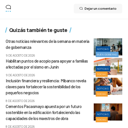
Dejar un comentario
Quizás también te guste
Otras noticias relevantes de la semana en materia
de gobernanza
NOTICIAS
BUEN GOBIERNO
9 DE AGOSTO DE 2026
Habilitan puntos de acopio para apoyar a familias
afectadas por el sismo en Junín
NOTICIAS
SOCIAL
9 DE AGOSTO DE 2026
Inclusión financiera y resiliencia: Mibanco revela
claves para fortalecer la sostenibilidad de los
NOTICIAS
pequeños negocios
SOCIAL
8 DE AGOSTO DE 2026
Cementos Pacasmayo apuesta por un futuro
sostenible en la edificación fortaleciendo las
NOTICIAS
capacidades de los maestros de obra
SOCIAL
8 DE AGOSTO DE 2026