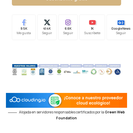
9.5K
41.4K
6.6K
1K
Google News
Me gusta
Seguir
Seguir
Suscríbete
Seguir
Alojada en servidores responsables certificados por la
Green Web
Foundation