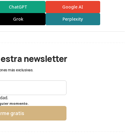
ChatGPT
Google AI
Grok
Perplexity
uestra newsletter
ones más exclusivas.
idad.
lquier momento.
irme gratis