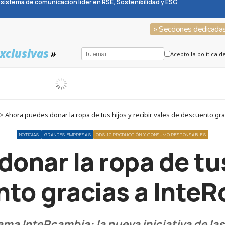
sistema de comunicación líder en RSE, Sostenibilidad y ESG
» Secciones dedicada
xclusivas
»
Acepto la política d
> Ahora puedes donar la ropa de tus hijos y recibir vales de descuento gra
NOTICIAS
GRANDES EMPRESAS
ODS 12 PRODUCCIÓN Y CONSUMO RESPONSABLES
onar la ropa de tus 
nto gracias a InteR
a InteRcambia: la nueva iniciativa de las