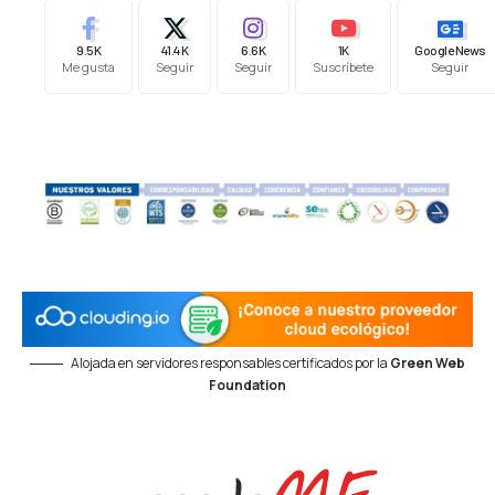
9.5K
41.4K
6.6K
1K
Google News
Me gusta
Seguir
Seguir
Suscríbete
Seguir
Alojada en servidores responsables certificados por la
Green Web
Foundation