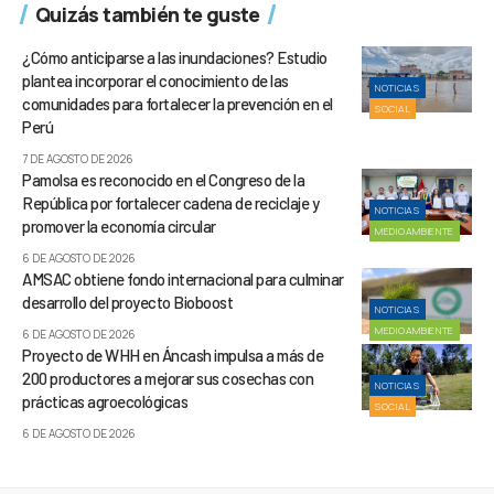
Quizás también te guste
¿Cómo anticiparse a las inundaciones? Estudio
plantea incorporar el conocimiento de las
NOTICIAS
comunidades para fortalecer la prevención en el
SOCIAL
Perú
7 DE AGOSTO DE 2026
Pamolsa es reconocido en el Congreso de la
República por fortalecer cadena de reciclaje y
NOTICIAS
promover la economía circular
MEDIOAMBIENTE
6 DE AGOSTO DE 2026
AMSAC obtiene fondo internacional para culminar
desarrollo del proyecto Bioboost
NOTICIAS
MEDIOAMBIENTE
6 DE AGOSTO DE 2026
Proyecto de WHH en Áncash impulsa a más de
200 productores a mejorar sus cosechas con
NOTICIAS
prácticas agroecológicas
SOCIAL
6 DE AGOSTO DE 2026