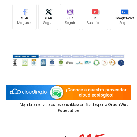
9.5K
41.4K
6.6K
1K
Google News
Me gusta
Seguir
Seguir
Suscríbete
Seguir
Alojada en servidores responsables certificados por la
Green Web
Foundation