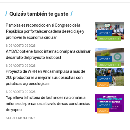
Quizás también te guste
Pamolsa es reconocido en el Congreso de la
República por fortalecer cadena de reciclaje y
NOTICIAS
promover la economía circular
MEDIOAMBIENTE
6 DE AGOSTO DE 2026
AMSAC obtiene fondo internacional para culminar
desarrollo del proyecto Bioboost
NOTICIAS
MEDIOAMBIENTE
6 DE AGOSTO DE 2026
Proyecto de WHH en Áncash impulsa a más de
200 productores a mejorar sus cosechas con
NOTICIAS
prácticas agroecológicas
SOCIAL
6 DE AGOSTO DE 2026
Yape lleva la historia de los héroes nacionales a
millones de peruanos a través de sus constancias
NOTICIAS
de yapeo
SOCIAL
5 DE AGOSTO DE 2026