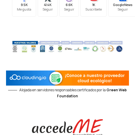
9.5K
41.4K
6.6K
1K
Google News
Me gusta
Seguir
Seguir
Suscríbete
Seguir
Alojada en servidores responsables certificados por la
Green Web
Foundation