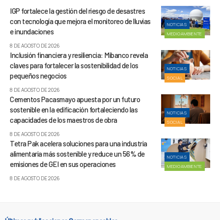
IGP fortalece la gestión del riesgo de desastres
con tecnología que mejora el monitoreo de lluvias
NOTICIAS
e inundaciones
MEDIOAMBIENTE
8 DE AGOSTO DE 2026
Inclusión financiera y resiliencia: Mibanco revela
claves para fortalecer la sostenibilidad de los
NOTICIAS
pequeños negocios
SOCIAL
8 DE AGOSTO DE 2026
Cementos Pacasmayo apuesta por un futuro
sostenible en la edificación fortaleciendo las
NOTICIAS
capacidades de los maestros de obra
SOCIAL
8 DE AGOSTO DE 2026
Tetra Pak acelera soluciones para una industria
alimentaria más sostenible y reduce un 56% de
NOTICIAS
emisiones de GEI en sus operaciones
MEDIOAMBIENTE
8 DE AGOSTO DE 2026