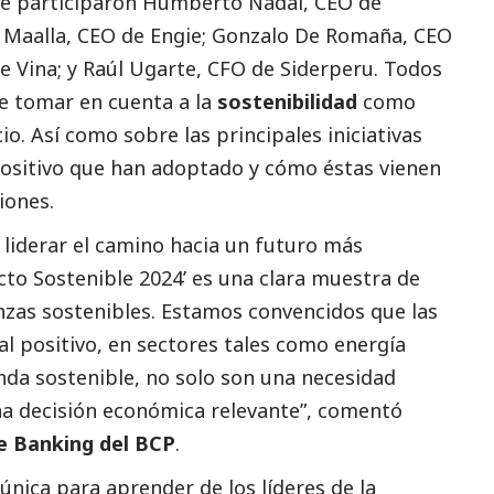
ue participaron Humberto Nadal, CEO de
Maalla, CEO de Engie; Gonzalo De Romaña, CEO
 Vina; y Raúl Ugarte, CFO de Siderperu. Todos
de tomar en cuenta a la
sostenibilidad
como
o. Así como sobre las principales iniciativas
ositivo que han adoptado y cómo éstas vienen
iones.
 liderar el camino hacia un futuro más
cto Sostenible 2024’ es una clara muestra de
zas sostenibles. Estamos convencidos que las
l positivo, en sectores tales como energía
nda sostenible, no solo son una necesidad
a decisión económica relevante”, comentó
e Banking del BCP
.
nica para aprender de los líderes de la