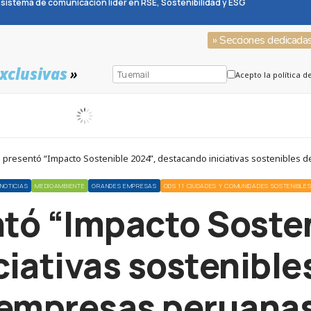
sistema de comunicación líder en RSE, Sostenibilidad y ESG
» Secciones dedicada
xclusivas
»
Acepto la política d
 presentó “Impacto Sostenible 2024”, destacando iniciativas sostenibles
NOTICIAS
MEDIOAMBIENTE
GRANDES EMPRESAS
ODS 11 CIUDADES Y COMUNIDADES SOSTENIBLE
tó “Impacto Sosten
iativas sostenible
empresas peruana