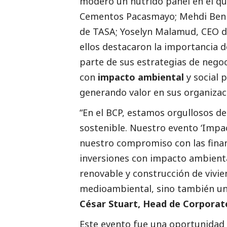
moderó un nutrido panel en el q
Cementos Pacasmayo; Mehdi Ben 
de TASA; Yoselyn Malamud, CEO de
ellos destacaron la importancia 
parte de sus estrategias de negoci
con
impacto ambiental
y
social
p
generando valor en sus organizac
“En el BCP, estamos orgullosos de
sostenible. Nuestro evento ‘Impa
nuestro compromiso con las finan
inversiones con impacto ambienta
renovable y construcción de vivie
medioambiental, sino también un
César Stuart, Head de Corporat
Este evento fue una oportunidad ú