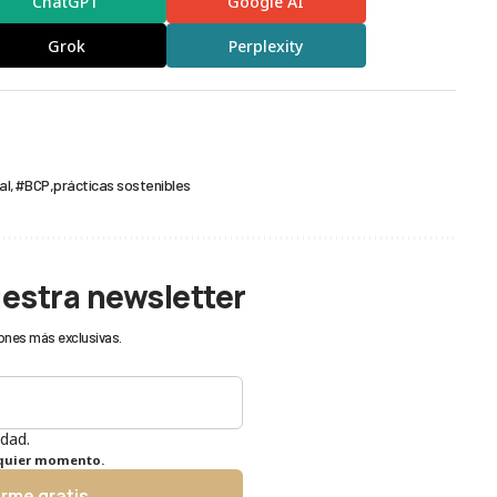
ChatGPT
Google AI
Grok
Perplexity
al
#BCP
prácticas sostenibles
uestra newsletter
ones más exclusivas.
idad.
lquier momento.
irme gratis