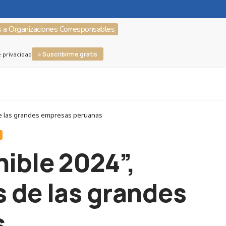
s a Organizaciones Corresponsables
» Suscribirme gratis
e privacidad
 de las grandes empresas peruanas
S
ible 2024”,
s de las grandes
s