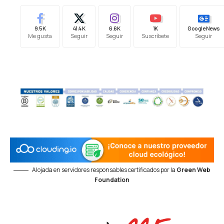
9.5K
41.4K
6.6K
1K
Google News
Me gusta
Seguir
Seguir
Suscríbete
Seguir
Alojada en servidores responsables certificados por la
Green Web
Foundation