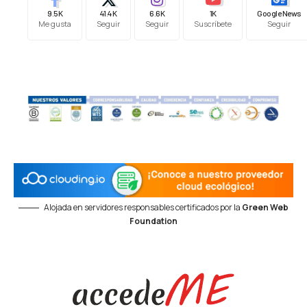
9.5K
41.4K
6.6K
1K
Google News
Me gusta
Seguir
Seguir
Suscríbete
Seguir
Alojada en servidores responsables certificados por la
Green Web
Foundation