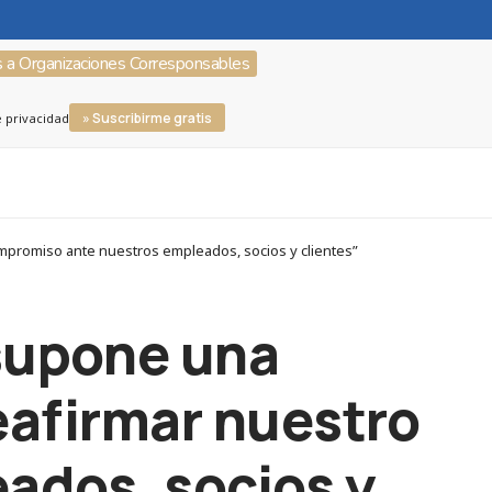
s a Organizaciones Corresponsables
» Suscribirme gratis
e privacidad
ompromiso ante nuestros empleados, socios y clientes”
 supone una
eafirmar nuestro
ados, socios y