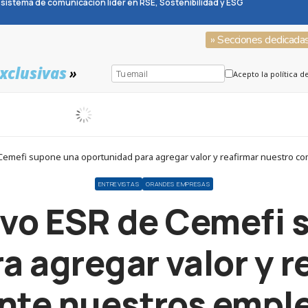
sistema de comunicación líder en RSE, Sostenibilidad y ESG
» Secciones dedicada
xclusivas
»
Acepto la política d
e Cemefi supone una oportunidad para agregar valor y reafirmar nuestro c
ENTREVISTAS
GRANDES EMPRESAS
tivo ESR de Cemefi
a agregar valor y r
te nuestros emple