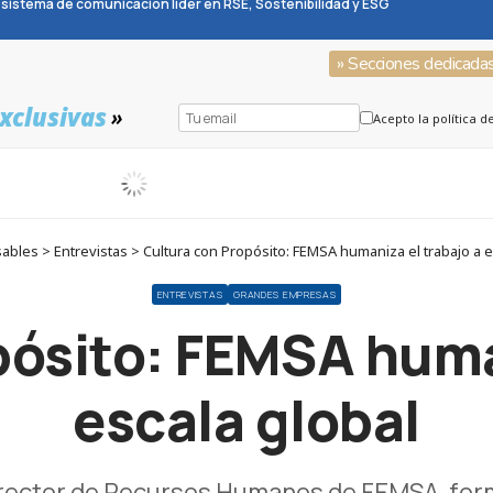
sistema de comunicación líder en RSE, Sostenibilidad y ESG
» Secciones dedicada
xclusivas
»
Acepto la política d
bles > Entrevistas > Cultura con Propósito: FEMSA humaniza el trabajo a e
ENTREVISTAS
GRANDES EMPRESAS
pósito: FEMSA human
escala global
irector de Recursos Humanos de FEMSA, for